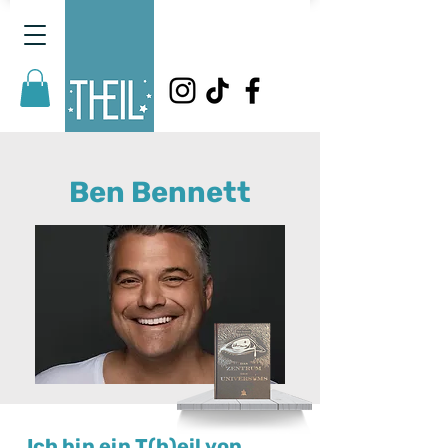
Ben Bennett
Ich bin ein T(h)eil von