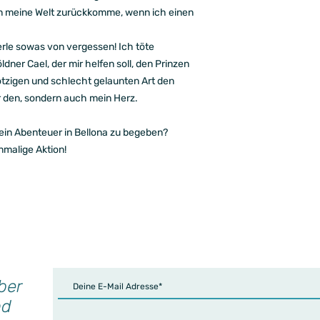
r in meine Welt zurückkomme, wenn ich einen
rle sowas von vergessen! Ich töte
dner Cael, der mir helfen soll, den Prinzen
kotzigen und schlecht gelaunten Art den
ur den, sondern auch mein Herz.
 ein Abenteuer in Bellona zu begeben?
nmalige Aktion!
ber
nd