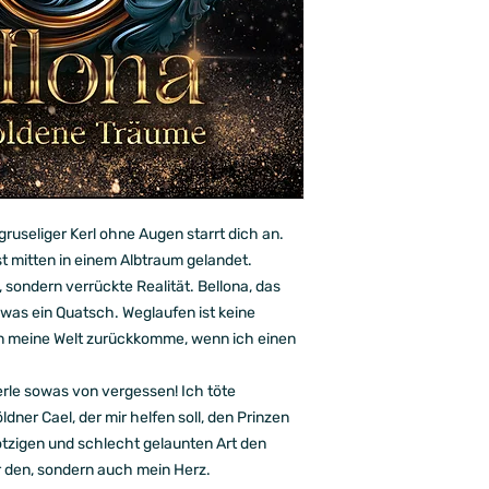
 gruseliger Kerl ohne Augen starrt dich an.
st mitten in einem Albtraum gelandet.
, sondern verrückte Realität. Bellona, das
as ein Quatsch. Weglaufen ist keine
r in meine Welt zurückkomme, wenn ich einen
rle sowas von vergessen! Ich töte
dner Cael, der mir helfen soll, den Prinzen
kotzigen und schlecht gelaunten Art den
ur den, sondern auch mein Herz.