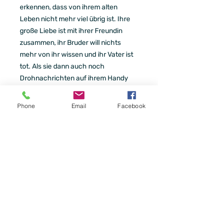
erkennen, dass von ihrem alten
Leben nicht mehr viel übrig ist. Ihre
große Liebe ist mit ihrer Freundin
zusammen, ihr Bruder will nichts
mehr von ihr wissen und ihr Vater ist
tot. Als sie dann auch noch
Drohnachrichten auf ihrem Handy
erhält, ist nicht nur ihr Herz in Gefahr.
Phone
Email
Facebook
Eine Romantic Suspence von Autorin
Marie Westendorf
Print mit Farbschnitt
ISBN 978-3-96857-051-8